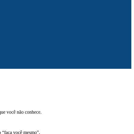
 que você não conhece.
ilo “faça você mesmo”.