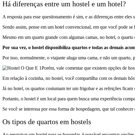
Há diferenças entre um hostel e um hotel?
A resposta para esse questionamento é sim, e as diferenças entre eles
Sendo assim, pense em um hotel convencional, em que você pode se h
Mesmo em um quarto grande com algumas camas, no hotel, o quarto é
Por sua vez, o hostel disponibiliza quartos e todas as demais a
Por isso, normalmente, o viajante aluga uma cama, e não um quarto, 
Porém, vale comentar que existem opções de hoste
Em relação à cozinha, no hostel, você compartilha com os demais hó
Já no hotel, os quartos costumam ter um frigobar e as refeições ficam
Portanto, o hostel é um local para quem busca uma experiência compa
Se você se interessa por essa forma de hospedagem, que tal conhecer o
Os tipos de quartos em hostels
Ao pesquisar um hostel para se hospedar, é possível encontrar opções