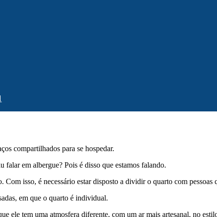
l
aços compartilhados para se hospedar.
u falar em albergue? Pois é disso que estamos falando.
Com isso, é necessário estar disposto a dividir o quarto com pessoas
sadas, em que o quarto é individual.
 que ele tem uma atmosfera diferente, com um ar mais artesanal, no est