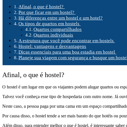
Afinal, o que é hostel?
Por que ficar em um hostel?
Há diferenças entre um hostel e um hotel?
Os tipos de quartos em hostels
Quartos compartilhados
Quartos individuais
A estrutura que você pode encontrar em hostels
Hostel: vantagens e desvantagens
Dicas essenciais para uma boa estadia em hostel
Planeje sua viagem com segurança e busque um hoste
Afinal, o que é hostel?
O hostel é um lugar em que os viajantes podem alugar quartos ou esp
Talvez você conheça esse tipo de hospedaria com outro nome. Já ouvi
Neste caso, a pessoa paga por uma cama em um espaço compartilhado. 
Por causa disso, o hostel tende a ser mais barato do que hotéis ou pou
Além disso, para entender melhor o que é hostel, é interessante saber