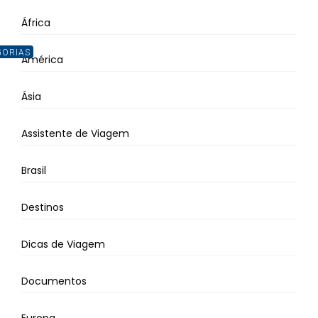
África
GORIAS
América
Ásia
Assistente de Viagem
Brasil
Destinos
Dicas de Viagem
Documentos
Europa