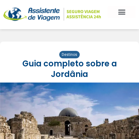
BLOG DE VIAGEM
CATEGORIAS DE POSTS
SEGURO VIAGEM
COMO CONTRATAR
FALE CONOSCO
Destinos
Guia completo sobre a
Jordânia