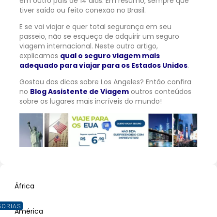
em outro país de 14 dias. Em resumo, sempre que
tiver saído ou feito conexão no Brasil.
E se vai viajar e quer total segurança em seu
passeio, não se esqueça de adquirir um seguro
viagem internacional. Neste outro artigo,
explicamos
qual o seguro viagem mais
adequado para viajar para os Estados Unidos
.
Gostou das dicas sobre Los Angeles? Então confira
no
Blog Assistente de Viagem
outros conteúdos
sobre os lugares mais incríveis do mundo!
África
GORIAS
América