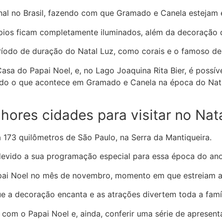
nal no Brasil, fazendo com que Gramado e Canela estejam e
pios ficam completamente iluminados, além da decoração q
íodo de duração do Natal Luz, como corais e o famoso des
 Casa do Papai Noel, e, no Lago Joaquina Rita Bier, é possí
o o que acontece em Gramado e Canela na época do Natal. P
ores cidades para visitar no Nat
173 quilômetros de São Paulo, na Serra da Mantiqueira.
l devido a sua programação especial para essa época do ano
ai Noel no mês de novembro, momento em que estreiam a 
ue a decoração encanta e as atrações divertem toda a famíl
om o Papai Noel e, ainda, conferir uma série de apresent