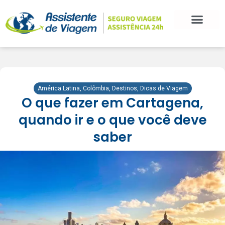
BLOG DE VIAGEM
CATEGORIAS DE POSTS
SEGURO VIAGEM
COMO CONTRATAR
FALE CONOSCO
América Latina
,
Colômbia
,
Destinos
,
Dicas de Viagem
O que fazer em Cartagena,
quando ir e o que você deve
saber