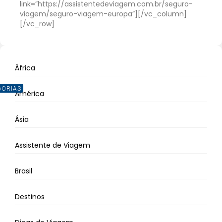
link=”https://assistentedeviagem.com.br/seguro-
viagem/seguro-viagem-europa”][/vc_column]
[/vc_row]
África
GORIAS
América
Ásia
Assistente de Viagem
Brasil
Destinos