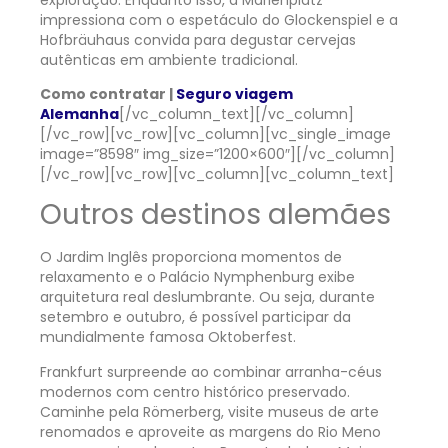
impressiona com o espetáculo do Glockenspiel e a
Hofbräuhaus convida para degustar cervejas
autênticas em ambiente tradicional.
Como contratar |
Seguro viagem
Alemanha
[/vc_column_text][/vc_column]
[/vc_row][vc_row][vc_column][vc_single_image
image=”8598″ img_size=”1200×600″][/vc_column]
[/vc_row][vc_row][vc_column][vc_column_text]
Outros destinos alemães
O Jardim Inglês proporciona momentos de
relaxamento e o Palácio Nymphenburg exibe
arquitetura real deslumbrante. Ou seja, durante
setembro e outubro, é possível participar da
mundialmente famosa Oktoberfest.
Frankfurt surpreende ao combinar arranha-céus
modernos com centro histórico preservado.
Caminhe pela Römerberg, visite museus de arte
renomados e aproveite as margens do Rio Meno