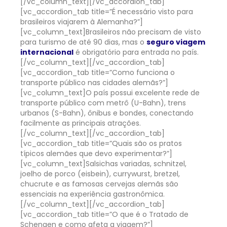
[/vc_column_text][/vc_accordion_tab]
[vc_accordion_tab title=”É necessário visto para
brasileiros viajarem à Alemanha?”]
[vc_column_text]
Brasileiros não precisam de visto
para turismo de até 90 dias, mas o
seguro viagem
internacional
é obrigatório para entrada no país.
[/vc_column_text][/vc_accordion_tab]
[vc_accordion_tab title=”Como funciona o
transporte público nas cidades alemãs?”]
[vc_column_text]
O país possui excelente rede de
transporte público com metrô (U-Bahn), trens
urbanos (S-Bahn), ônibus e bondes, conectando
facilmente as principais atrações.
[/vc_column_text][/vc_accordion_tab]
[vc_accordion_tab title=”Quais são os pratos
típicos alemães que devo experimentar?”]
[vc_column_text]
Salsichas variadas, schnitzel,
joelho de porco (eisbein), currywurst, bretzel,
chucrute e as famosas cervejas alemãs são
essenciais na experiência gastronômica.
[/vc_column_text][/vc_accordion_tab]
[vc_accordion_tab title=”O que é o Tratado de
Schengen e como afeta a viagem?”]