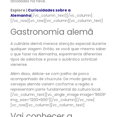
atividades na neve.
Explore |
Curiosidades sobre a
Alemanha
[/vc_column_text][/vc_column]
[/vc_row][vc_row][vc_column][vc_column_text]
Gastronomia alemã
A culinária alemã merece atenção especial durante
qualquer viagem. Então, se você quer mesmo saber
o que fazer na Alemanha, experimente diferentes
tipos de salsichas e prove o autêntico schnitzel
vienense.
Além disso, delicie-se com joelho de porco
acompanhado de chucrute. De modo geral, as
cervejas alemãs variam conforme a região e
representam parte fundamental da cultura local.
[/vc_column_text][vc_single_image image=”8609″
img_size=”1200×600″][/vc_column][/vc_row]
[vc_row][vc_column][vc_column_text]
Vai conhecer a