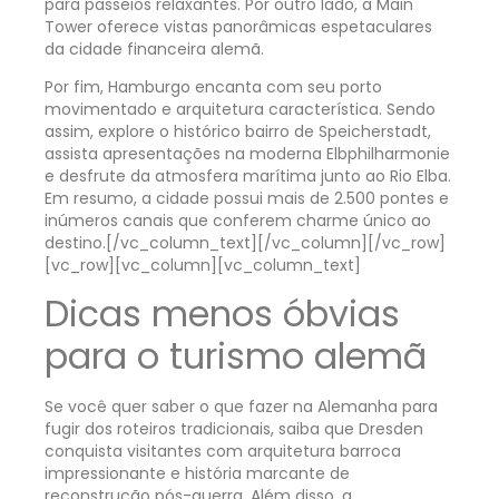
para passeios relaxantes. Por outro lado, a Main
Tower oferece vistas panorâmicas espetaculares
da cidade financeira alemã.
Por fim, Hamburgo encanta com seu porto
movimentado e arquitetura característica. Sendo
assim, explore o histórico bairro de Speicherstadt,
assista apresentações na moderna Elbphilharmonie
e desfrute da atmosfera marítima junto ao Rio Elba.
Em resumo, a cidade possui mais de 2.500 pontes e
inúmeros canais que conferem charme único ao
destino.
[/vc_column_text][/vc_column][/vc_row]
[vc_row][vc_column][vc_column_text]
Dicas menos óbvias
para o turismo alemã
Se você quer saber o que fazer na Alemanha para
fugir dos roteiros tradicionais, saiba que Dresden
conquista visitantes com arquitetura barroca
impressionante e história marcante de
reconstrução pós-guerra. Além disso, a