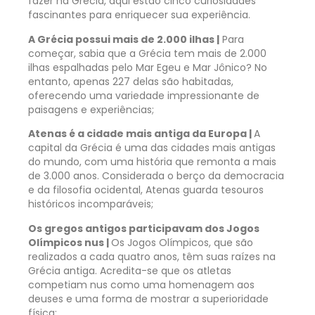
fazer na Grécia, aqui estão cinco curiosidades
fascinantes para enriquecer sua experiência.
A Grécia possui mais de 2.000 ilhas |
Para
começar, sabia que a Grécia tem mais de 2.000
ilhas espalhadas pelo Mar Egeu e Mar Jônico? No
entanto, apenas 227 delas são habitadas,
oferecendo uma variedade impressionante de
paisagens e experiências;
Atenas é a cidade mais antiga da Europa |
A
capital da Grécia é uma das cidades mais antigas
do mundo, com uma história que remonta a mais
de 3.000 anos. Considerada o berço da democracia
e da filosofia ocidental, Atenas guarda tesouros
históricos incomparáveis;
Os gregos antigos participavam dos Jogos
Olímpicos nus |
Os Jogos Olímpicos, que são
realizados a cada quatro anos, têm suas raízes na
Grécia antiga. Acredita-se que os atletas
competiam nus como uma homenagem aos
deuses e uma forma de mostrar a superioridade
física;