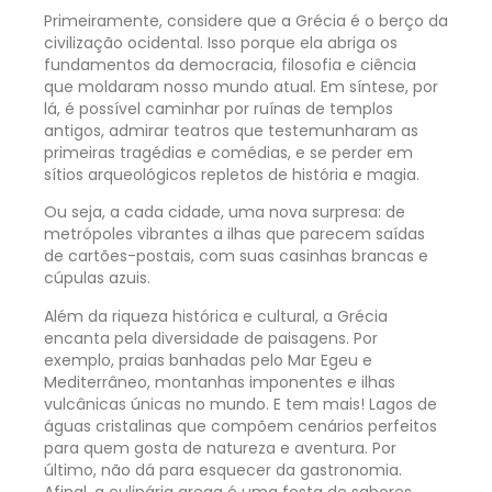
Primeiramente, considere que a Grécia é o berço da
civilização ocidental. Isso porque ela abriga os
fundamentos da democracia, filosofia e ciência
que moldaram nosso mundo atual. Em síntese, por
lá, é possível caminhar por ruínas de templos
antigos, admirar teatros que testemunharam as
primeiras tragédias e comédias, e se perder em
sítios arqueológicos repletos de história e magia.
Ou seja, a cada cidade, uma nova surpresa: de
metrópoles vibrantes a ilhas que parecem saídas
de cartões-postais, com suas casinhas brancas e
cúpulas azuis.
Além da riqueza histórica e cultural, a Grécia
encanta pela diversidade de paisagens. Por
exemplo, praias banhadas pelo Mar Egeu e
Mediterrâneo, montanhas imponentes e ilhas
vulcânicas únicas no mundo. E tem mais! Lagos de
águas cristalinas que compõem cenários perfeitos
para quem gosta de natureza e aventura. Por
último, não dá para esquecer da gastronomia.
Afinal, a culinária grega é uma festa de sabores,