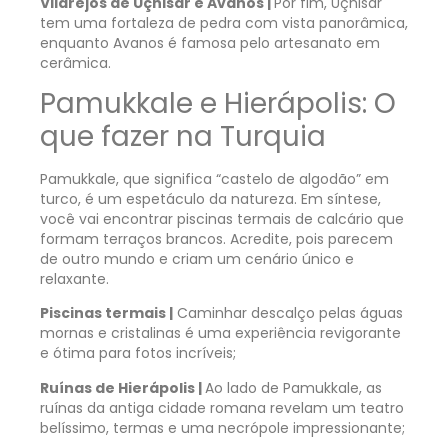
Vilarejos de Uçhisar e Avanos |
Por fim, Uçhisar
tem uma fortaleza de pedra com vista panorâmica,
enquanto Avanos é famosa pelo artesanato em
cerâmica.
Pamukkale e Hierápolis: O
que fazer na Turquia
Pamukkale, que significa “castelo de algodão” em
turco, é um espetáculo da natureza. Em síntese,
você vai encontrar piscinas termais de calcário que
formam terraços brancos. Acredite, pois parecem
de outro mundo e criam um cenário único e
relaxante.
Piscinas termais |
Caminhar descalço pelas águas
mornas e cristalinas é uma experiência revigorante
e ótima para fotos incríveis;
Ruínas de Hierápolis |
Ao lado de Pamukkale, as
ruínas da antiga cidade romana revelam um teatro
belíssimo, termas e uma necrópole impressionante;