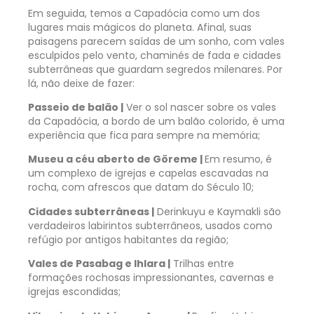
Em seguida, temos a Capadócia como um dos
lugares mais mágicos do planeta. Afinal, suas
paisagens parecem saídas de um sonho, com vales
esculpidos pelo vento, chaminés de fada e cidades
subterrâneas que guardam segredos milenares. Por
lá, não deixe de fazer:
Passeio de balão |
Ver o sol nascer sobre os vales
da Capadócia, a bordo de um balão colorido, é uma
experiência que fica para sempre na memória;
Museu a céu aberto de Göreme |
Em resumo, é
um complexo de igrejas e capelas escavadas na
rocha, com afrescos que datam do Século 10;
Cidades subterrâneas |
Derinkuyu e Kaymakli são
verdadeiros labirintos subterrâneos, usados como
refúgio por antigos habitantes da região;
Vales de Pasabag e Ihlara |
Trilhas entre
formações rochosas impressionantes, cavernas e
igrejas escondidas;