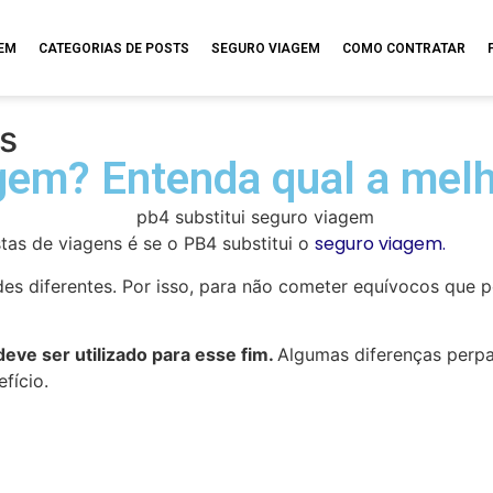
GEM
CATEGORIAS DE POSTS
SEGURO VIAGEM
COMO CONTRATAR
s
agem? Entenda qual a mel
seguro viagem.
as de viagens é se o PB4 substitui o
des diferentes. Por isso, para não cometer equívocos qu
eve ser utilizado para esse fim.
Algumas diferenças perp
fício.