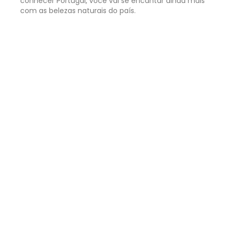
conhecer Portugal, você vai se encantar ainda mais
com as belezas naturais do país.