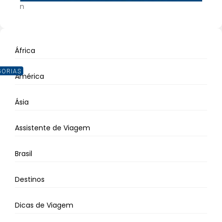
n
África
GORIAS
América
Ásia
Assistente de Viagem
Brasil
Destinos
Dicas de Viagem