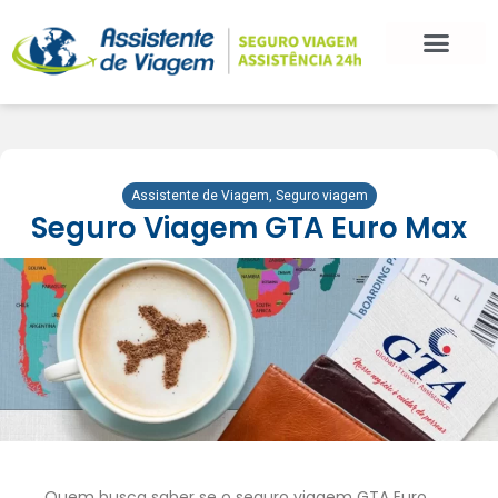
BLOG DE VIAGEM
CATEGORIAS DE POSTS
SEGURO VIAGEM
COMO CONTRATAR
FALE CONOSCO
Assistente de Viagem
,
Seguro viagem
Seguro Viagem GTA Euro Max
Quem busca saber se o seguro viagem GTA Euro