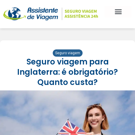
BLOG DE VIAGEM
CATEGORIAS DE POSTS
SEGURO VIAGEM
COMO CONTRATAR
FALE CONOSCO
Seguro viagem
Seguro viagem para
Inglaterra: é obrigatório?
Quanto custa?