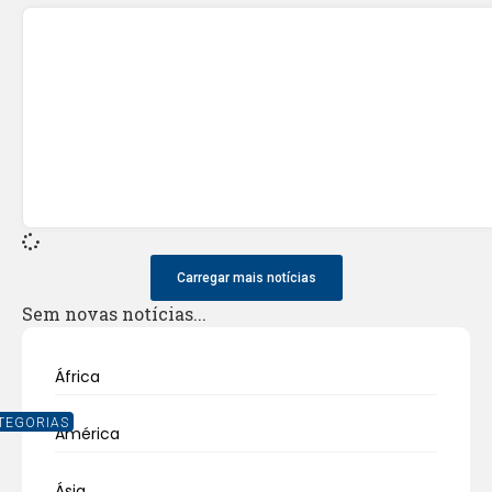
Carregar mais notícias
Sem novas notícias...
África
TEGORIAS
América
Ásia