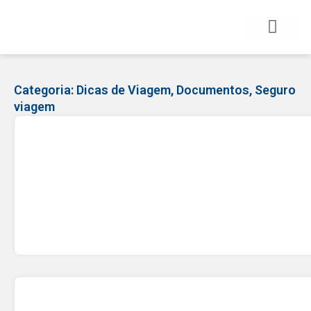
BLOG DE VIAGEM
CATEGORIAS DE POSTS
SEGURO VIAGEM
COMO CONTRATAR
FALE CONOSCO
Categoria:
Dicas de Viagem
,
Documentos
,
Seguro
viagem