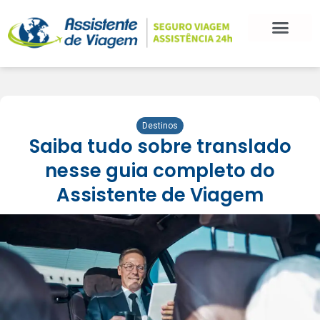
BLOG DE VIAGEM
CATEGORIAS DE POSTS
SEGURO VIAGEM
COMO CONTRATAR
FALE CONOSCO
Destinos
Saiba tudo sobre translado
nesse guia completo do
Assistente de Viagem