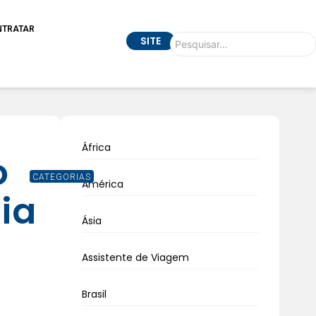
NTRATAR
SITE
África
o
CATEGORIAS
América
ia
Ásia
Assistente de Viagem
Brasil