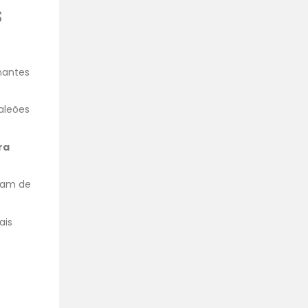
s
mantes
aleões
ra
çam de
ais