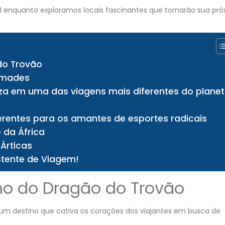
l enquanto exploramos locais fascinantes que tornarão sua pr
do Trovão
ômades
za em uma das viagens mais diferentes do plane
erentes para os amantes de esportes radicais
 da África
 Árticas
stente de Viagem!
no do Dragão do Trovão
é um destino que cativa os corações dos viajantes em busca de