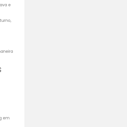
lava e
turno,
maneira
s
ng em