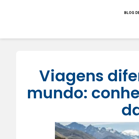
BLOG D
Viagens dife
mundo: conheç
da