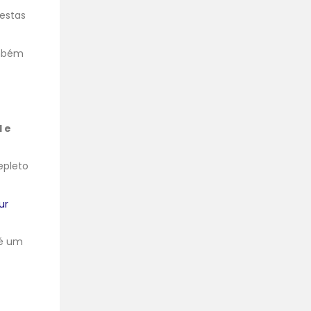
restas
ambém
l e
epleto
ur
 é um