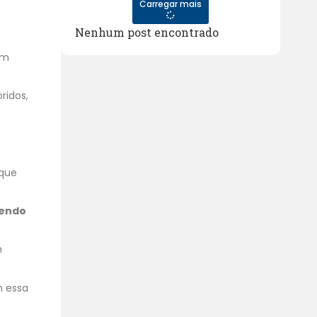
Carregar mais
Nenhum post encontrado
um
ridos,
 que
vendo
m
m essa