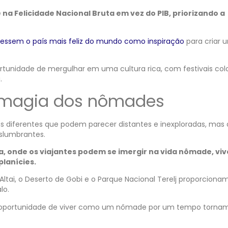
na Felicidade Nacional Bruta em vez do PIB, priorizando a
vessem o país mais feliz do mundo como inspiração
para criar 
ortunidade de mergulhar em uma cultura rica, com festivais colo
a.
a magia dos nômades
s diferentes que podem parecer distantes e inexploradas, mas
eslumbrantes.
a, onde os viajantes podem se imergir na vida nômade, vi
planícies.
ltai, o Deserto de Gobi e o Parque Nacional Terelj proporciona
lo.
e a oportunidade de viver como um nômade por um tempo torna