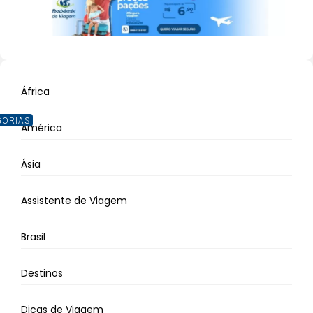
África
GORIAS
América
Ásia
Assistente de Viagem
Brasil
Destinos
Dicas de Viagem