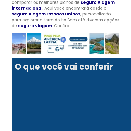
comparar os melhores planos de
seguro viagem
internacional
. Aqui você encontrará desde o
seguro viagem Estados Unidos
, personalizado
para explorar a terra do tio Sam até diversas opções
de
seguro viagem
. Confira!
O que você vai conferir