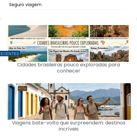
Seguro viagem
RECENTES
Cidades brasileiras pouco exploradas para
conhecer
Viagens bate-volta que surpreendem: destinos
incríveis