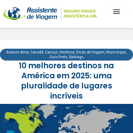
Buenos Aires
,
Canadá
,
Cancun
,
Destinos
,
Dicas de Viagem
,
Nova Iorque
,
Ouro Preto
,
Santiago
10 melhores destinos na
América em 2025: uma
pluralidade de lugares
incríveis