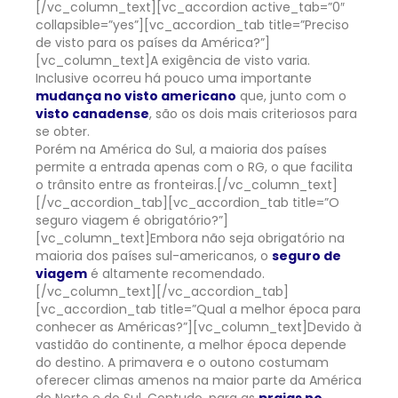
[/vc_column_text][vc_accordion active_tab=”0″
collapsible=”yes”][vc_accordion_tab title=”Preciso
de visto para os países da América?”]
[vc_column_text]
A exigência de visto varia.
Inclusive ocorreu há pouco uma importante
mudança no visto americano
que, junto com o
visto canadense
, são os dois mais criteriosos para
se obter.
Porém na América do Sul, a maioria dos países
permite a entrada apenas com o RG, o que facilita
o trânsito entre as fronteiras.
[/vc_column_text]
[/vc_accordion_tab][vc_accordion_tab title=”O
seguro viagem é obrigatório?”]
[vc_column_text]
Embora não seja obrigatório na
maioria dos países sul-americanos, o
seguro de
viagem
é altamente recomendado.
[/vc_column_text][/vc_accordion_tab]
[vc_accordion_tab title=”Qual a melhor época para
conhecer as Américas?”][vc_column_text]
Devido à
vastidão do continente, a melhor época depende
do destino. A primavera e o outono costumam
oferecer climas amenos na maior parte da América
do Norte e do Sul. Contudo, para as
praias no