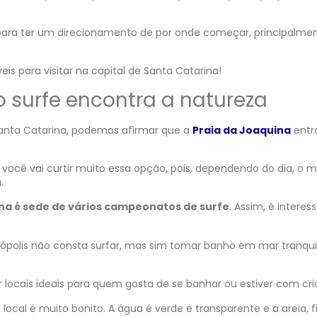
para ter um direcionamento de por onde começar, principalme
eis para visitar na capital de Santa Catarina!
o surfe encontra a natureza
e Santa Catarina, podemos afirmar que a
Praia da Joaquina
entr
 você vai curtir muito essa opção, pois, dependendo do dia, o m
.
ina é sede de vários campeonatos de surfe
. Assim, é interes
anópolis não consta surfar, mas sim tomar banho em mar tranquil
r locais ideais para quem gosta de se banhar ou estiver com cri
ocal é muito bonito. A água é verde e transparente e a areia, f