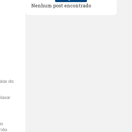
Nenhum post encontrado
aias da
laxar
No
 não