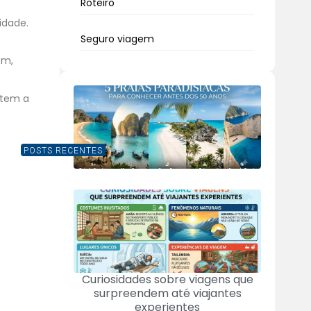
Roteiro
idade.
Seguro viagem
ém,
 tem a
POSTS RECENTES
Curiosidades sobre viagens que
surpreendem até viajantes
experientes