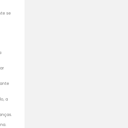
nte se
a
ar
sante
o, a
anças.
ina.