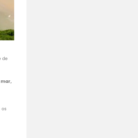
e de
 mar,
 os