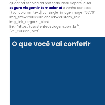
ajudar na escolha da proteção ideal. Separe já seu
seguro viagem internacional
e venha conosco!
[/vc_column_text][vc_single_image image=”6776″
img_size=”1200×230″ onclick=”custom_link”
img_link_target=”_blank”
link=”https://assistentedeviagem.com.br/”]
[vc_column_text]
O que você vai conferir