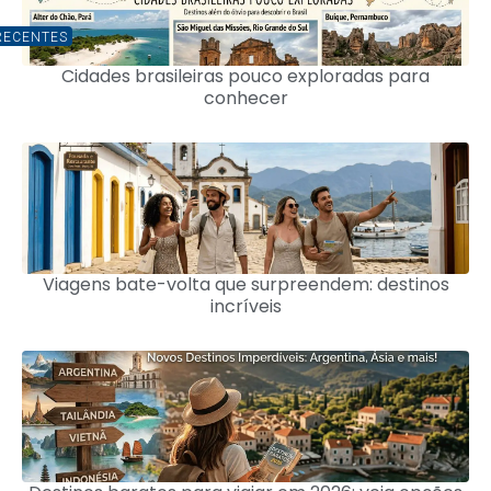
RECENTES
Cidades brasileiras pouco exploradas para
conhecer
Viagens bate-volta que surpreendem: destinos
incríveis