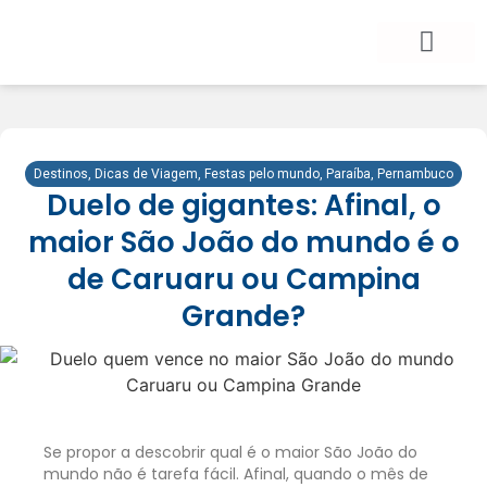
BLOG DE VIAGEM
CATEGORIAS DE POSTS
SEGURO VIAGEM
COMO CONTRATAR
FALE CONOSCO
Destinos
,
Dicas de Viagem
,
Festas pelo mundo
,
Paraíba
,
Pernambuco
Duelo de gigantes: Afinal, o
maior São João do mundo é o
de Caruaru ou Campina
Grande?
Se propor a descobrir qual é o maior São João do
mundo não é tarefa fácil. Afinal, quando o mês de