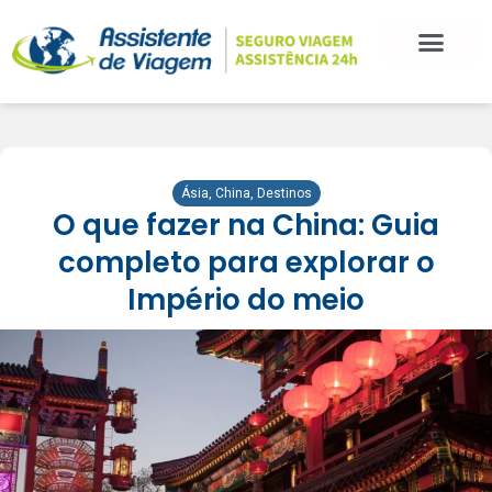
BLOG DE VIAGEM
CATEGORIAS DE POSTS
SEGURO VIAGEM
COMO CONTRATAR
FALE CONOSCO
Ásia
,
China
,
Destinos
O que fazer na China: Guia
completo para explorar o
Império do meio