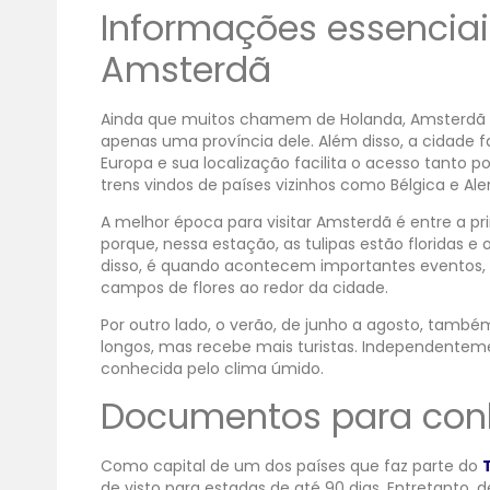
Informações essencia
Amsterdã
Ainda que muitos chamem de Holanda, Amsterdã é a
apenas uma província dele. Além disso, a cidade
Europa e sua localização facilita o acesso tanto p
trens vindos de países vizinhos como Bélgica e A
A melhor época para visitar Amsterdã é entre a pr
porque, nessa estação, as tulipas estão floridas
disso, é quando acontecem importantes eventos, c
campos de flores ao redor da cidade.
Por outro lado, o verão, de junho a agosto, tam
longos, mas recebe mais turistas. Independentem
conhecida pelo clima úmido.
Documentos para con
Como capital de um dos países que faz parte do
de visto para estadas de até 90 dias. Entretanto