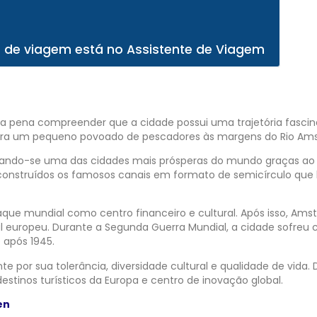
 de viagem está no Assistente de Viagem
 a pena compreender que a cidade possui uma trajetória fasci
á era um pequeno povoado de pescadores às margens do Rio Ams
ornando-se uma das cidades mais prósperas do mundo graças ao
construídos os famosos canais em formato de semicírculo que 
aque mundial como centro financeiro e cultural. Após isso, Ams
 europeu. Durante a Segunda Guerra Mundial, a cidade sofreu
 após 1945.
 por sua tolerância, diversidade cultural e qualidade de vida.
stinos turísticos da Europa e centro de inovação global.
en