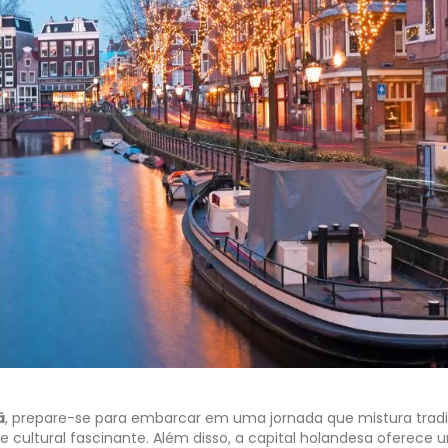
ã
, prepare-se para embarcar em uma jornada que mistura trad
de cultural fascinante. Além disso, a capital holandesa oferece