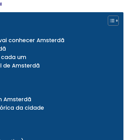
l
vai conhecer Amsterdã
dã
em cada um
al de Amsterdã
m Amsterdã
tórica da cidade