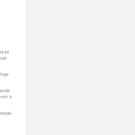
nante
tel.
hoje
terdã
 com a
 Desde