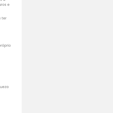
ros e
 ter
róprio
queza