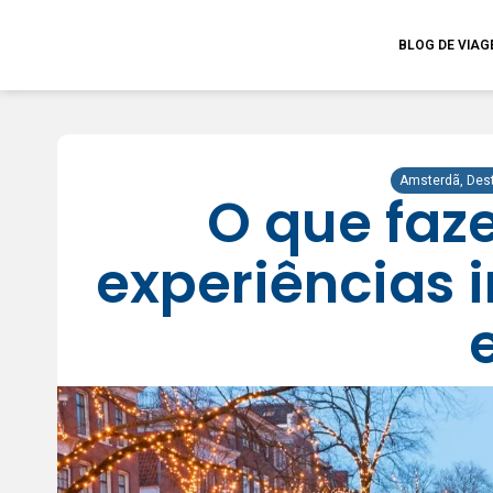
BLOG DE VIA
Amsterdã
,
Des
O que faz
experiências i