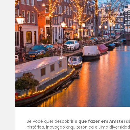
Se você quer descobrir
o que fazer em Amsterd
histórica, inovação arquitetônica e uma diversida