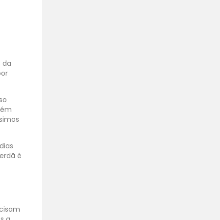
é
s da
por
so
Além
ssimos
dias
erdã é
recisam
s a