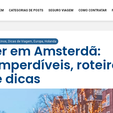
GEM
CATEGORIAS DE POSTS
SEGURO VIAGEM
COMO CONTRATAR
tinos
,
Dicas de Viagem
,
Europa
,
Holanda
er em Amsterdã:
mperdíveis, rotei
e dicas