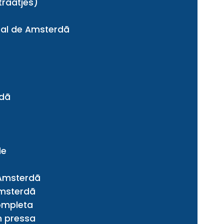
traatjes)
s
ural de Amsterdã
rdã
de
 Amsterdã
Amsterdã
completa
m pressa