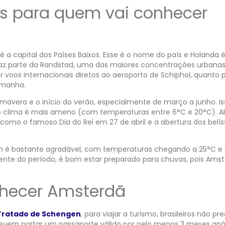
is para quem vai conhecer
 capital dos Países Baixos. Esse é o nome do país e Holanda 
 faz parte da Randstad, uma das maiores concentrações urbana
or voos internacionais diretos ao aeroporto de Schiphol, quanto 
lemanha.
imavera e o início do verão, especialmente de março a junho. Is
 e o clima é mais ameno (com temperaturas entre 6°C e 20°C). 
omo o famoso Dia do Rei em 27 de abril e a abertura dos belí
bém é bastante agradável, com temperaturas chegando a 25°C e 
ente do período, é bom estar preparado para chuvas, pois Amst
hecer Amsterdã
Tratado de Schengen
, para viajar a turismo, brasileiros não p
, devem portar um passaporte válido por pelo menos 3 meses apó