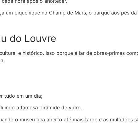
a cada hora após o anoitecer.
ça um piquenique no Champ de Mars, o parque aos pés da t
eu do Louvre
ltural e histórico. Isso porque é lar de obras-primas com
a:
er tudo em um dia;
cluindo a famosa pirâmide de vidro.
 quando o museu fica aberto até mais tarde e as multidões 