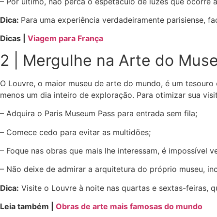
– Por último, não perca o espetáculo de luzes que ocorre 
Dica:
Para uma experiência verdadeiramente parisiense, fa
Dicas |
Viagem para França
2 | Mergulhe na Arte do Mus
O Louvre, o maior museu de arte do mundo, é um tesouro cu
menos um dia inteiro de exploração. Para otimizar sua visit
– Adquira o Paris Museum Pass para entrada sem fila;
– Comece cedo para evitar as multidões;
– Foque nas obras que mais lhe interessam, é impossível v
– Não deixe de admirar a arquitetura do próprio museu, in
Dica:
Visite o Louvre à noite nas quartas e sextas-feiras,
Leia também |
Obras de arte mais famosas do mundo