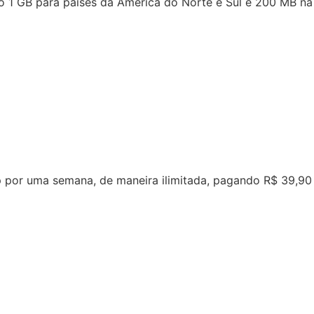
sso 1 GB para países da América do Norte e Sul e 200 MB na
p por uma semana, de maneira ilimitada, pagando R$ 39,90