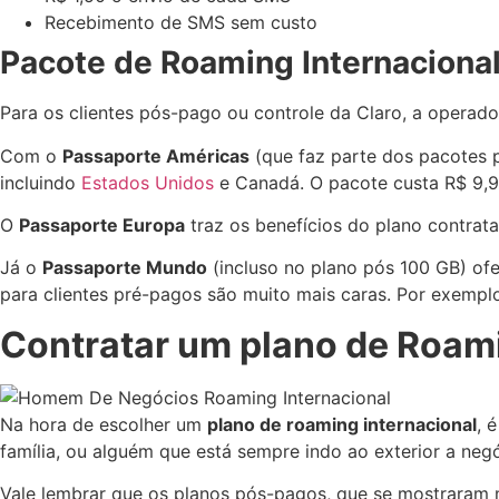
Recebimento de SMS sem custo
Pacote de Roaming Internacional
Para os clientes pós-pago ou controle da Claro, a operad
Com o
Passaporte Américas
(que faz parte dos pacotes p
incluindo
Estados Unidos
e Canadá. O pacote custa R$ 9,9
O
Passaporte Europa
traz os benefícios do plano contrat
Já o
Passaporte Mundo
(incluso no plano pós 100 GB) ofe
para clientes pré-pagos são muito mais caras. Por exempl
Contratar um plano de Roami
Na hora de escolher um
plano de
roaming internacional
, 
família, ou alguém que está sempre indo ao exterior a ne
Vale lembrar que os planos pós-pagos, que se mostraram ma