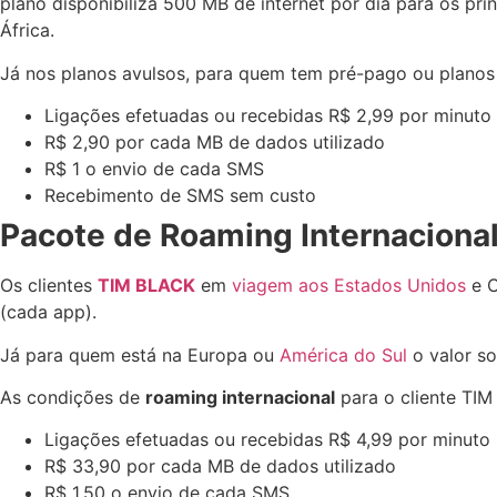
plano disponibiliza 500 MB de internet por dia para os pr
África.
Já nos planos avulsos, para quem tem pré-pago ou planos
Ligações efetuadas ou recebidas R$ 2,99 por minuto
R$ 2,90 por cada MB de dados utilizado
R$ 1 o envio de cada SMS
Recebimento de SMS sem custo
Pacote de Roaming Internaciona
Os clientes
TIM BLACK
em
viagem aos Estados Unidos
e C
(cada app).
Já para quem está na Europa ou
América do Sul
o valor so
As condições de
roaming internacional
para o cliente TI
Ligações efetuadas ou recebidas R$ 4,99 por minuto
R$ 33,90 por cada MB de dados utilizado
R$ 1,50 o envio de cada SMS