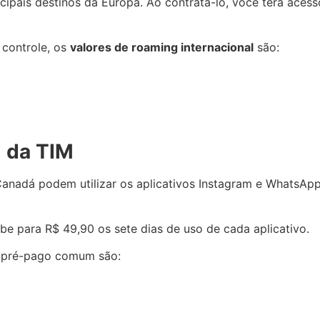
incipais destinos da Europa. Ao contratá-lo, você terá ace
 controle, os
valores de roaming internacional
são:
l da TIM
anadá podem utilizar os aplicativos Instagram e WhatsAp
be para R$ 49,90 os sete dias de uso de cada aplicativo.
M pré-pago comum são: