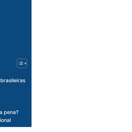
brasileiras
 a pena?
ional