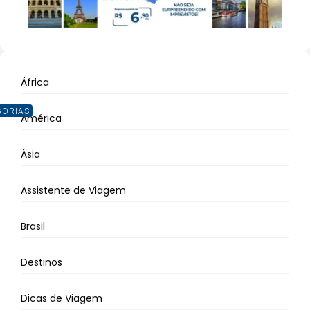
África
GORIAS
América
Ásia
Assistente de Viagem
Brasil
Destinos
Dicas de Viagem