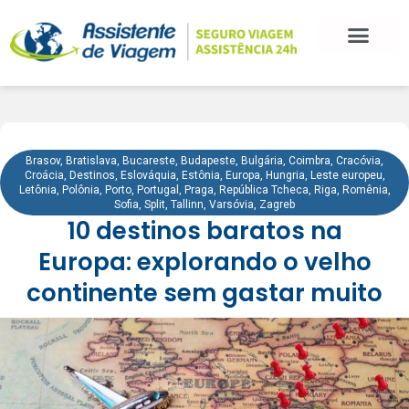
Brasov
,
Bratislava
,
Bucareste
,
Budapeste
,
Bulgária
,
Coimbra
,
Cracóvia
,
Croácia
,
Destinos
,
Eslováquia
,
Estônia
,
Europa
,
Hungria
,
Leste europeu
,
Letônia
,
Polônia
,
Porto
,
Portugal
,
Praga
,
República Tcheca
,
Riga
,
Romênia
,
Sofia
,
Split
,
Tallinn
,
Varsóvia
,
Zagreb
10 destinos baratos na
Europa: explorando o velho
continente sem gastar muito