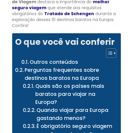
de Viagem
destaca a importância do
melhor
seguro viagem
que atende aos requisitos
obrigatórios do
Tratado de Schengen
durante a
exploração desses 10 destinos baratos na Europa.
Confira!
O que você vai conferir
Outros conteúdos
Perguntas frequentes sobre
destinos baratos na Europa
Quais são os países mais
baratos para viajar na
Europa?
Quando viajar para Europa
gastando menos?
É obrigatório seguro viagem