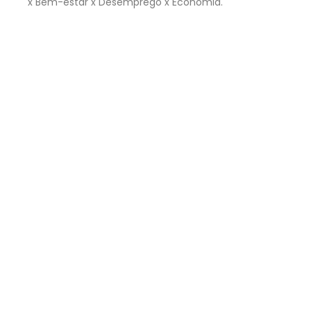
x Bem-estar x Desemprego x Economia.