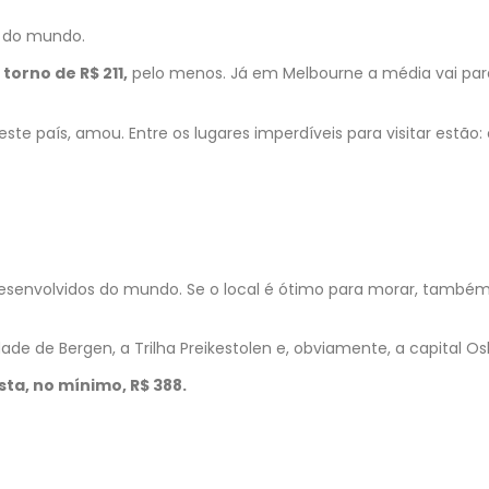
s do mundo.
torno de R$ 211,
pelo menos. Já em Melbourne a média vai par
ste país, amou. Entre os lugares imperdíveis para visitar estão:
esenvolvidos do mundo. Se o local é ótimo para morar, também
de de Bergen, a Trilha Preikestolen e, obviamente, a capital Osl
a, no mínimo, R$ 388.