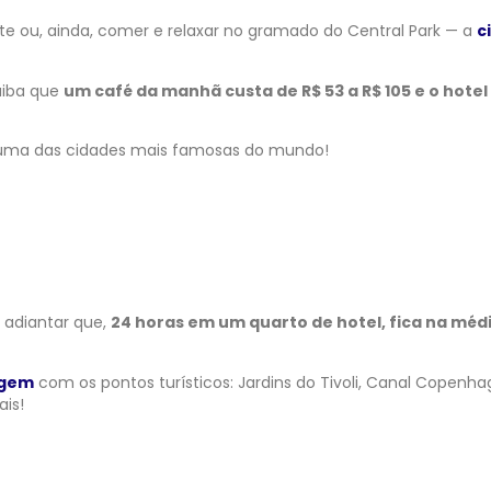
e ou, ainda, comer e relaxar no gramado do Central Park — a
c
aiba que
um café da manhã custa de R$ 53 a R$ 105 e o hotel 
 uma das cidades mais famosas do mundo!
 adiantar que,
24 horas em um quarto de hotel, fica na méd
agem
com os pontos turísticos: Jardins do Tivoli, Canal Copenha
ais!