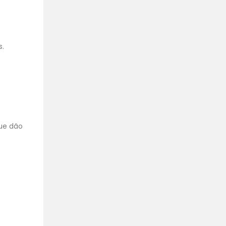
s.
que dão