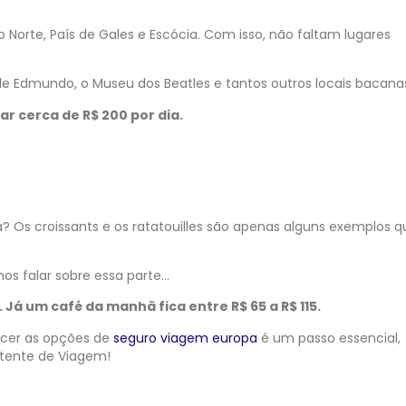
do Norte, País de Gales e Escócia. Com isso, não faltam lugares
e Edmundo, o Museu dos Beatles e tantos outros locais bacana
ar cerca de R$ 200 por dia.
ça? Os croissants e os ratatouilles são apenas alguns exemplos 
s falar sobre essa parte…
 Já um café da manhã fica entre R$ 65 a R$ 115.
ecer as opções de
seguro viagem europa
é um passo essencial,
stente de Viagem!