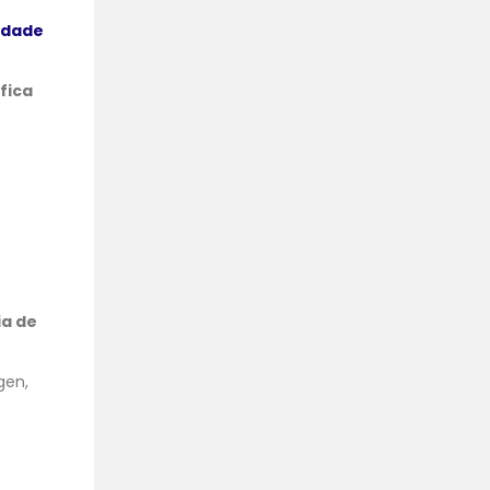
idade
fica
ia de
gen,