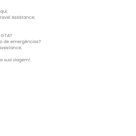
qui;
ravel Assistance;
a GTA?
o de emergências?
Assistance;
a a sua viagem!