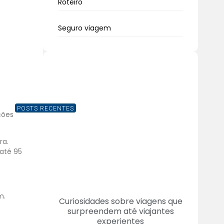
Roteiro
Seguro viagem
POSTS RECENTES
ções
ra.
 até 95
em.
Curiosidades sobre viagens que
surpreendem até viajantes
experientes