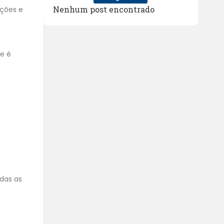
Nenhum post encontrado
ações e
ce é
odas as