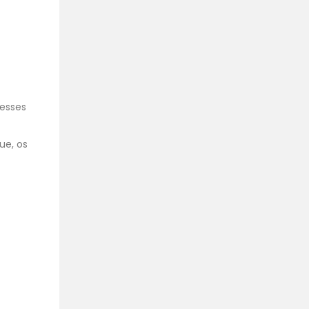
 esses
ue, os