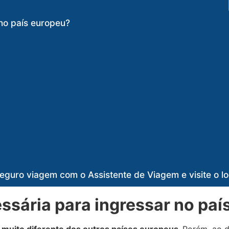
no país europeu?
eguro viagem com o Assistente de Viagem e visite o lo
sária para ingressar no paí
 muito diferente dos outros países europeus.
Porém, ao d