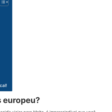
cal!
s europeu?
ecidir viajar para Malta, é imprescindível que você