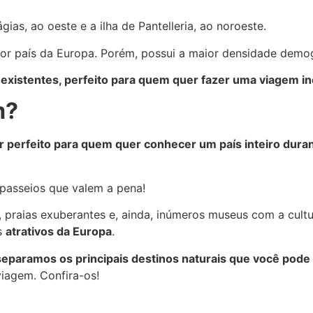
ágias, ao oeste e a ilha de Pantelleria, ao noroeste.
r país da Europa. Porém, possui a maior densidade demog
existentes, perfeito para quem quer fazer uma viagem i
m?
r perfeito para quem quer conhecer um país inteiro dur
passeios que valem a pena!
s, praias exuberantes e, ainda, inúmeros museus com a cult
os
atrativos da Europa
.
, separamos os principais destinos naturais que você pod
iagem. Confira-os!