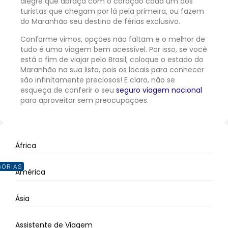
alegre que abraça com o coração cada um dos
turistas que chegam por lá pela primeira, ou fazem
do Maranhão seu destino de férias exclusivo.
Conforme vimos, opções não faltam e o melhor de
tudo é uma viagem bem acessível. Por isso, se você
está a fim de viajar pelo Brasil, coloque o estado do
Maranhão na sua lista, pois os locais para conhecer
são infinitamente preciosos! E claro, não se
esqueça de conferir o seu
seguro viagem nacional
para aproveitar sem preocupações.
África
GORIAS
América
Ásia
Assistente de Viagem