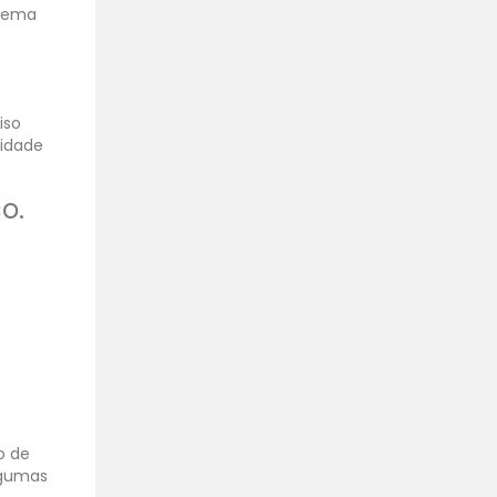
blema
iso
lidade
o.
o de
Algumas