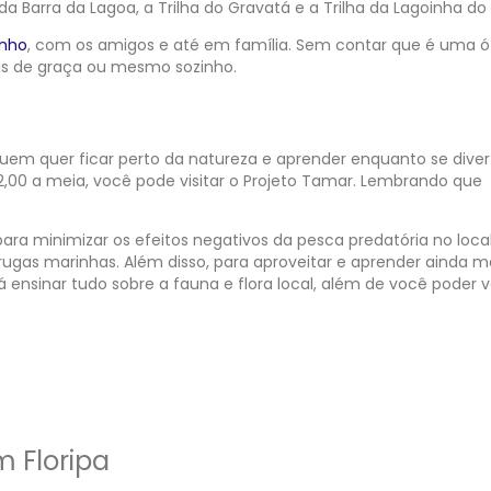
 da Barra da Lagoa, a Trilha do Gravatá e a Trilha da Lagoinha do 
inho
, com os amigos e até em família. Sem contar que é uma 
lis de graça ou mesmo sozinho.
m quer ficar perto da natureza e aprender enquanto se diver
2,00 a meia, você pode visitar o Projeto Tamar. Lembrando que
para minimizar os efeitos negativos da pesca predatória no local
ugas marinhas. Além disso, para aproveitar e aprender ainda ma
irá ensinar tudo sobre a fauna e flora local, além de você poder 
m Floripa