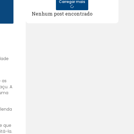
Carregar mais
Nenhum post encontrado
dade
e as
açu. A
 uma
 lenda
 e que
tá-la.