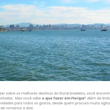
r sobre os melhores destinos do litoral brasileiro, você encont
uisitadas. Mas você sabe
o que fazer em Floripa
? Além de lind
atividades para todos os gostos, desde quem procura muita agit
 de romance a dois.