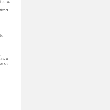
Leste.
ótima
te.
,
is, a
ver de