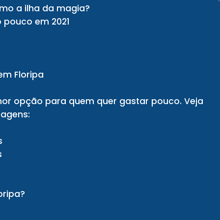
omo a ilha da magia?
do pouco em 2021
em Floripa
hor opção para quem quer gastar pouco. Veja
agens:
a
s
s
oripa?