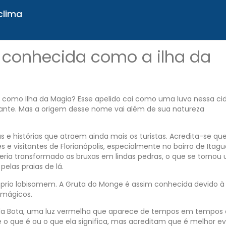
clima
é conhecida como a ilha da
 como Ilha da Magia? Esse apelido cai como uma luva nessa ci
rante. Mas a origem desse nome vai além de sua natureza
as e histórias que atraem ainda mais os turistas. Acredita-se qu
 e visitantes de Florianópolis, especialmente no bairro de Itagu
eria transformado as bruxas em lindas pedras, o que se tornou
elas praias de lá.
próprio lobisomem. A Gruta do Monge é assim conhecida devido à
 mágicos.
uz da Bota, uma luz vermelha que aparece de tempos em tempos
o que é ou o que ela significa, mas acreditam que é melhor evi