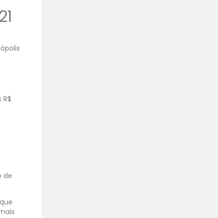
21
ópolis
s R$
ó de
 que
mais