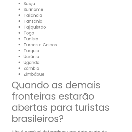
Suíça
Suriname
Tailândia
Tanzânia
Tajiquistão
Togo
Tunísia
Turcas e Caicos
Turquia
Ucrânia
Uganda
Zâmbia
Zimbábue
Quando as demais
fronteiras estarão
abertas para turistas
brasileiros?
Não é possível determinar uma data exata de