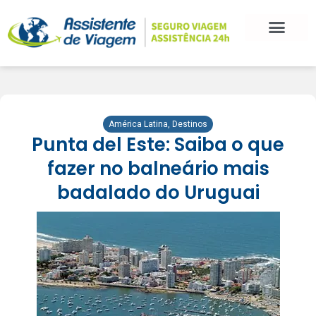
BLOG DE VIAGEM
CATEGORIAS DE POSTS
SEGURO VIAGEM
COMO CONTRATAR
FALE CONOSCO
América Latina
,
Destinos
Punta del Este: Saiba o que
fazer no balneário mais
badalado do Uruguai